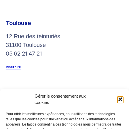
Toulouse
12 Rue des teinturiés
31100 Toulouse
05 62 21 47 21
Itinéraire
Gérer le consentement aux
12 Rue des teinturiés
cookies
31300 Toulouse
Pour offrir les meilleures expériences, nous utilisons des technologies
T: 05 62 21 47 21
telles que les cookies pour stocker et/ou accéder aux informations des
E: contact@synchro-ec.fr
appareils. Le fait de consentir à ces technologies nous permettra de traiter